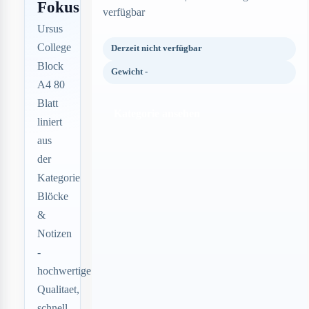
Fokus
verfügbar
Ursus
College
Derzeit nicht verfügbar
Block
Gewicht -
A4 80
Blatt
Kategorie ansehen
liniert
aus
der
Kategorie
Blöcke
&
Notizen
-
hochwertige
Qualitaet,
schnell