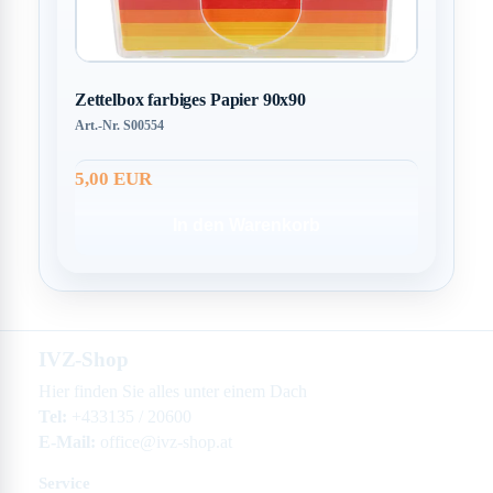
Zettelbox farbiges Papier 90x90
Art.-Nr. S00554
5,00 EUR
In den Warenkorb
IVZ-Shop
Hier finden Sie alles unter einem Dach
Tel:
+433135 / 20600
E-Mail:
office@ivz-shop.at
Service