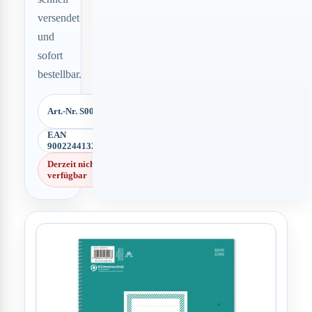
versendet
und
sofort
bestellbar.
Art.-Nr. S00170
EAN
9002244132173
Derzeit nicht
verfügbar