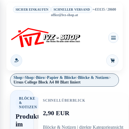
+433135 / 20600
SICHER EINKAUFEN
SCHNELLER VERSAND
office@ivz-shop.at
Warenkor
Shop
>
Shop
>
Büro
>
Papier & Blöcke
>
Blöcke & Notizen
>
Ursus College Block A4 80 Blatt liniert
BLÖCKE
SCHNELLÜBERBLICK
&
NOTIZEN
2,90 EUR
Produkt
im
Blöcke & Notizen | direkte Kategorieansicht