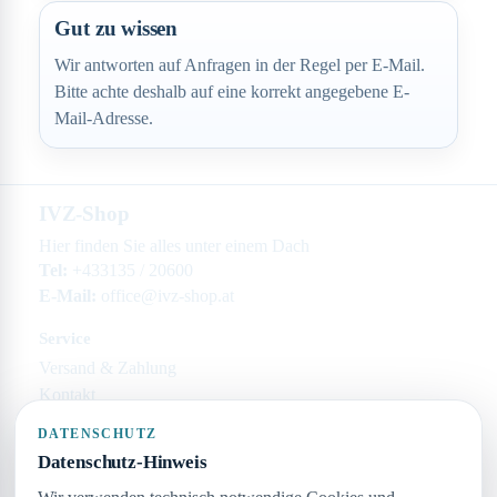
Gut zu wissen
Wir antworten auf Anfragen in der Regel per E-Mail.
Bitte achte deshalb auf eine korrekt angegebene E-
Mail-Adresse.
IVZ-Shop
Hier finden Sie alles unter einem Dach
Tel:
+433135 / 20600
E-Mail:
office@ivz-shop.at
Service
Versand & Zahlung
Kontakt
Rechtliches
DATENSCHUTZ
Impressum
Datenschutz-Hinweis
Datenschutz