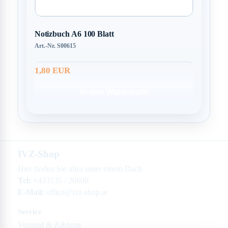
Notizbuch A6 100 Blatt
Art.-Nr. S00615
1,80 EUR
In den Warenkorb
IVZ-Shop
Hier finden Sie alles unter einem Dach
Tel:
+433135 / 20600
E-Mail:
office@ivz-shop.at
Service
Versand & Zahlung