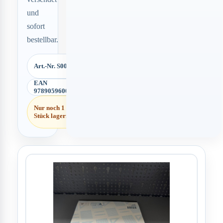
und
sofort
bestellbar.
Art.-Nr. S00640
EAN
9789059600652
Nur noch 1
Stück lagernd