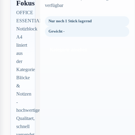
Fokus
verfügbar
OFFICE
ESSENTIALS
Nur noch 1 Stück lagernd
Notizblock
Gewicht -
A4
liniert
Kategorie ansehen
aus
der
Kategorie
Blöcke
&
Notizen
-
hochwertige
Qualitaet,
schnell
versendet