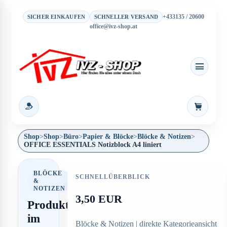
+433135 / 20600
SICHER EINKAUFEN
SCHNELLER VERSAND
office@ivz-shop.at
Warenkor
Shop
>
Shop
>
Büro
>
Papier & Blöcke
>
Blöcke & Notizen
>
OFFICE ESSENTIALS Notizblock A4 liniert
BLÖCKE
SCHNELLÜBERBLICK
&
NOTIZEN
3,50 EUR
Produkt
im
Blöcke & Notizen | direkte Kategorieansicht