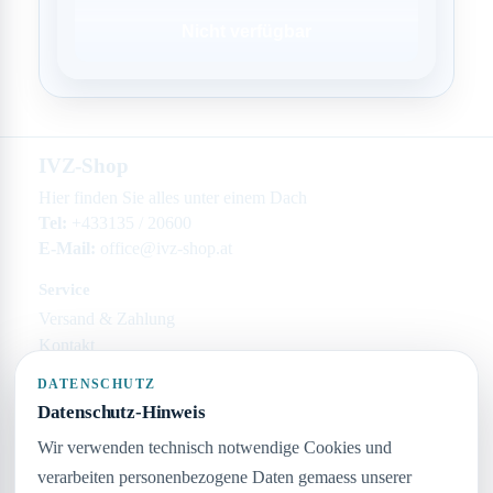
Nicht verfügbar
IVZ-Shop
Hier finden Sie alles unter einem Dach
Tel:
+433135 / 20600
E-Mail:
office@ivz-shop.at
Service
Versand & Zahlung
Kontakt
Rechtliches
DATENSCHUTZ
Datenschutz-Hinweis
Impressum
Datenschutz
Wir verwenden technisch notwendige Cookies und
AGB
verarbeiten personenbezogene Daten gemaess unserer
Widerruf