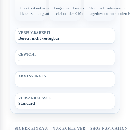
Checkout mit verschlüsselter Verbindung und
Fragen zum Produkt direkt über dein Team per
Klare Lieferinfos und nur 
klaren Zahlungsarten.
Telefon oder E-Mail.
Lagerbestand vorhanden is
VERFÜGBARKEIT
Derzeit nicht verfügbar
GEWICHT
-
ABMESSUNGEN
-
VERSANDKLASSE
Standard
SICHER EINKAUFEN
NUR ECHTE VERFÜGBARKEIT
SHOP-NAVIGATION