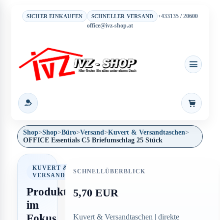
+433135 / 20600
SICHER EINKAUFEN
SCHNELLER VERSAND
office@ivz-shop.at
Warenkor
Shop
>
Shop
>
Büro
>
Versand
>
Kuvert & Versandtaschen
>
OFFICE Essentials C5 Briefumschlag 25 Stück
KUVERT &
SCHNELLÜBERBLICK
VERSANDTASCHEN
Produkt
5,70 EUR
im
Fokus
Kuvert & Versandtaschen | direkte