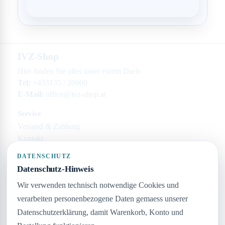
IVZ-Shop
Hier finden Sie alles unter einem Dach
Tel:
+433135 / 20600
E-Mail:
office@ivz-shop.at
Service
Versand & Zahlung
Kontakt
Rechtliches
DATENSCHUTZ
Datenschutz-Hinweis
Impressum
Datenschutz
Wir verwenden technisch notwendige Cookies und
AGB
verarbeiten personenbezogene Daten gemaess unserer
Widerruf
Datenschutzerklärung, damit Warenkorb, Konto und
Unternehmen