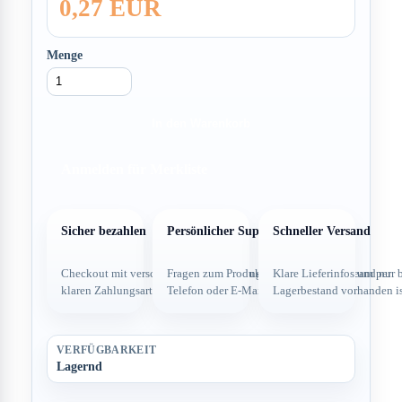
0,27 EUR
Menge
In den Warenkorb
Anmelden für Merkliste
Sicher bezahlen
Persönlicher Support
Schneller Versand
Checkout mit verschlüsselter Verbindung und
Fragen zum Produkt direkt über dein Team per
Klare Lieferinfos und nur 
klaren Zahlungsarten.
Telefon oder E-Mail.
Lagerbestand vorhanden is
VERFÜGBARKEIT
Lagernd