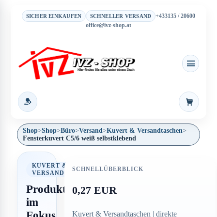
+433135 / 20600
SICHER EINKAUFEN
SCHNELLER VERSAND
office@ivz-shop.at
Warenkor
Shop
>
Shop
>
Büro
>
Versand
>
Kuvert & Versandtaschen
>
Fensterkuvert C5/6 weiß selbstklebend
KUVERT &
SCHNELLÜBERBLICK
VERSANDTASCHEN
Produkt
0,27 EUR
im
Fokus
Kuvert & Versandtaschen | direkte