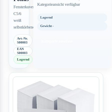
Kategorieansicht verfügbar
Fensterkuvert
C5/6
Lagernd
weiß
Gewicht -
selbstklebend
Art.-Nr.
Kategorie ansehen
S00003
EAN
S00003
Lagernd