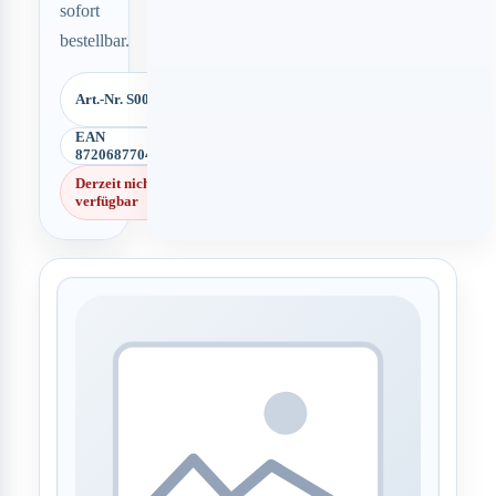
sofort
bestellbar.
Art.-Nr. S00521
EAN
8720687704856
Derzeit nicht
verfügbar