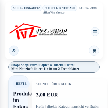
+433135 / 20600
SICHER EINKAUFEN
SCHNELLER VERSAND
office@ivz-shop.at
Warenkor
Shop
>
Shop
>
Büro
>
Papier & Blöcke
>
Hefte
>
Mini Notizheft liniert 11x10 cm 2 Trennblätter
HEFTE
SCHNELLÜBERBLICK
Produkt
3,00 EUR
im
Fokus
Hefte | direkte Kategorieansicht verfügbar