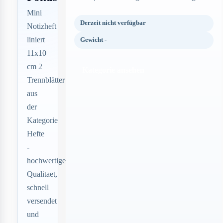
Mini
Derzeit nicht verfügbar
Notizheft
liniert
Gewicht -
11x10
cm 2
Kategorie ansehen
Trennblätter
aus
der
Kategorie
Hefte
-
hochwertige
Qualitaet,
schnell
versendet
und