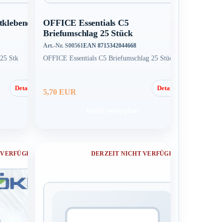
tklebend
OFFICE Essentials C5
Briefumschlag 25 Stück
Art.-Nr. S00561
EAN 8715342044668
25 Stk
OFFICE Essentials C5 Briefumschlag 25 Stück
Details
Details
5,70 EUR
Nicht verfügbar
 VERFÜGBAR
DERZEIT NICHT VERFÜGBAR