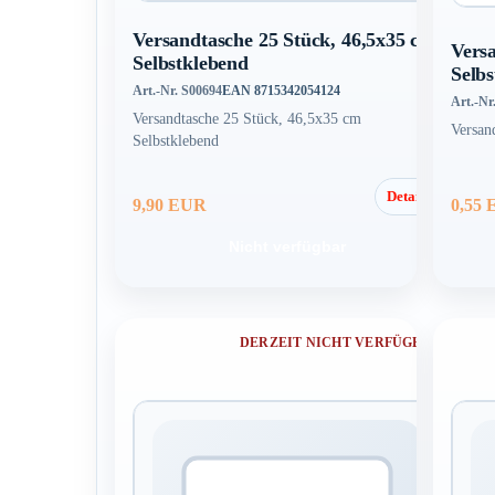
Versandtasche 25 Stück, 46,5x35 cm
Vers
Selbstklebend
Selb
Art.-Nr. S00694
EAN 8715342054124
Art.-Nr
Versandtasche 25 Stück, 46,5x35 cm
Versan
Selbstklebend
Details
9,90 EUR
0,55
Nicht verfügbar
DERZEIT NICHT VERFÜGBAR