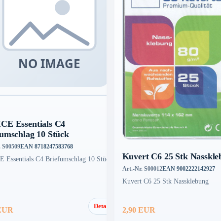
CE Essentials C4
fumschlag 10 Stück
. S00509
EAN 8718247583768
Kuvert C6 25 Stk Nasskl
 Essentials C4 Briefumschlag 10 Stück
Art.-Nr. S00012
EAN 9002222142927
Kuvert C6 25 Stk Nassklebung
Details
 EUR
2,90 EUR