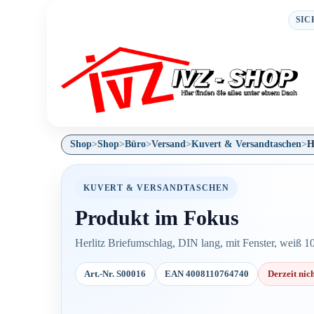
SIC
Shop
>
Shop
>
Büro
>
Versand
>
Kuvert & Versandtaschen
>
H
KUVERT & VERSANDTASCHEN
Produkt im Fokus
Herlitz Briefumschlag, DIN lang, mit Fenster, weiß 1
Art.-Nr. S00016
EAN 4008110764740
Derzeit nic