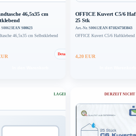
andtasche 46,5x35 cm
OFFICE Kuvert C5/6 Haf
stklebend
25 Stk
. S00623
EAN S00623
Art.-Nr. S00612
EAN 8718247583843
dtasche 46,5x35 cm Selbstklebend
OFFICE Kuvert C5/6 Haftklebend 
Details
 EUR
4,20 EUR
In den Warenkorb
In den Warenkorb
LAGERND
DERZEIT NICHT