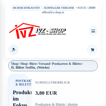
+433135 / 20600
SICHER EINKAUFEN
SCHNELLER VERSAND
office@ivz-shop.at
Warenkor
Shop
>
Shop
>
Büro
>
Versand
>
Postkarten & Biletts
>
H, Billett Steffin, (Weiche)
POSTKARTEN
SCHNELLÜBERBLICK
& BILETTS
Produkt
3,80 EUR
im
Fokus
Postkarten & Biletts | direkte