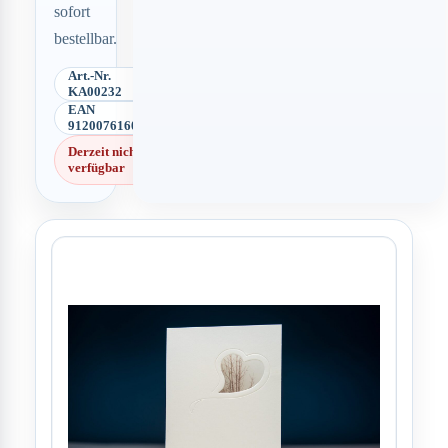
sofort
bestellbar.
Art.-Nr.
KA00232
EAN
9120076160741
Derzeit nicht
verfügbar