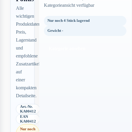
Kategorieansicht verfügbar
Alle
wichtigen
Nur noch 4 Stück lagernd
Produktdaten,
Gewicht -
Preis,
Lagerstand
und
Kategorie ansehen
empfohlene
Zusatzartikel
auf
einer
kompakten
Detailseite.
Art.-Nr.
KA00412
EAN
KA00412
Nur noch