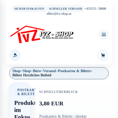
+433135 / 20600
SICHER EINKAUFEN
SCHNELLER VERSAND
office@ivz-shop.at
Warenkor
Shop
>
Shop
>
Büro
>
Versand
>
Postkarten & Biletts
>
Billett Herzliches Beileid
POSTKARTEN
SCHNELLÜBERBLICK
& BILETTS
Produkt
3,80 EUR
im
Fokus
Postkarten & Biletts | direkte