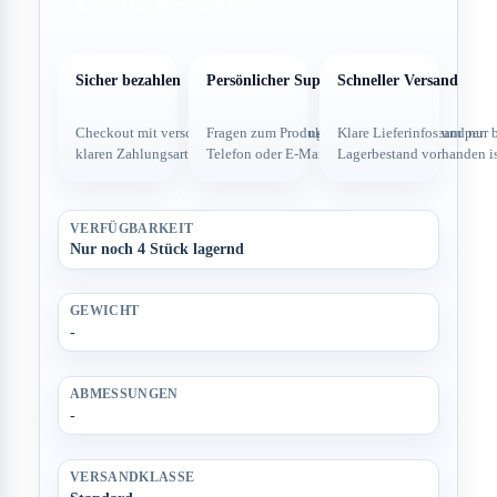
Anmelden für Merkliste
Sicher bezahlen
Persönlicher Support
Schneller Versand
Checkout mit verschlüsselter Verbindung und
Fragen zum Produkt direkt über dein Team per
Klare Lieferinfos und nur 
klaren Zahlungsarten.
Telefon oder E-Mail.
Lagerbestand vorhanden is
VERFÜGBARKEIT
Nur noch 4 Stück lagernd
GEWICHT
-
ABMESSUNGEN
-
VERSANDKLASSE