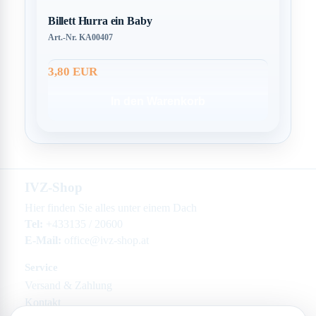
Billett Hurra ein Baby
Art.-Nr. KA00407
3,80 EUR
In den Warenkorb
IVZ-Shop
Hier finden Sie alles unter einem Dach
Tel:
+433135 / 20600
E-Mail:
office@ivz-shop.at
Service
Versand & Zahlung
Kontakt