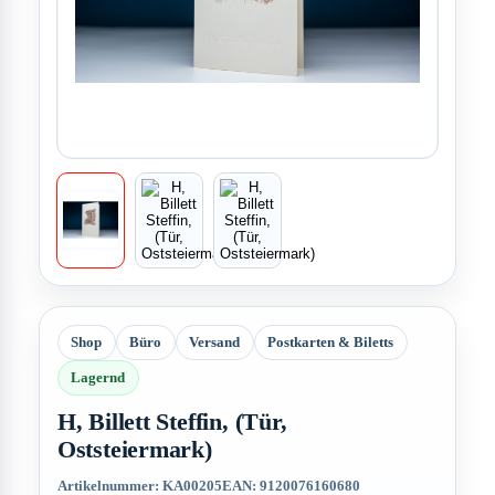
Shop
Büro
Versand
Postkarten & Biletts
Lagernd
H, Billett Steffin, (Tür,
Oststeiermark)
Artikelnummer: KA00205
EAN: 9120076160680