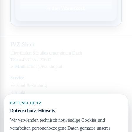
In den Warenkorb
IVZ-Shop
Hier finden Sie alles unter einem Dach
Tel:
+433135 / 20600
E-Mail:
office@ivz-shop.at
Service
Versand & Zahlung
Kontakt
Rechtliches
DATENSCHUTZ
Impressum
Datenschutz-Hinweis
Datenschutz
Wir verwenden technisch notwendige Cookies und
AGB
verarbeiten personenbezogene Daten gemaess unserer
Widerruf