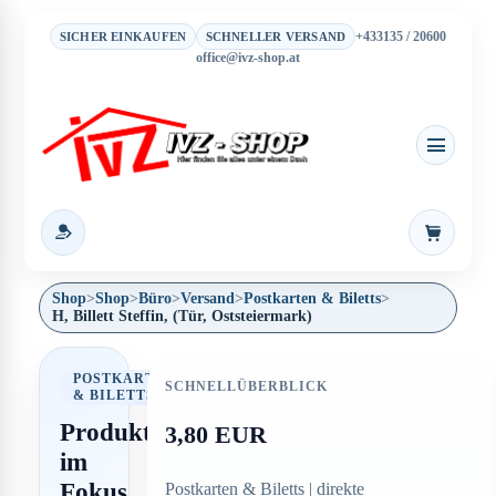
+433135 / 20600
SICHER EINKAUFEN
SCHNELLER VERSAND
office@ivz-shop.at
Warenkor
Shop
>
Shop
>
Büro
>
Versand
>
Postkarten & Biletts
>
H, Billett Steffin, (Tür, Oststeiermark)
POSTKARTEN
SCHNELLÜBERBLICK
& BILETTS
Produkt
3,80 EUR
im
Fokus
Postkarten & Biletts | direkte