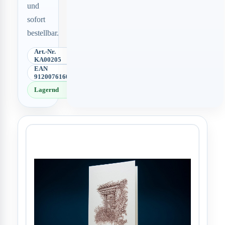
und
sofort
bestellbar.
Art.-Nr.
KA00205
EAN
9120076160680
Lagernd