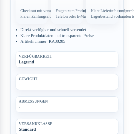
Checkout mit verschlüsselter Verbindung und
Fragen zum Produkt direkt über dein Team per
Klare Lieferinfos und nur 
klaren Zahlungsarten.
Telefon oder E-Mail.
Lagerbestand vorhanden is
Direkt verfügbar und schnell versendet.
Klare Produktdaten und transparente Preise.
Artikelnummer: KA00205
VERFÜGBARKEIT
Lagernd
GEWICHT
-
ABMESSUNGEN
-
VERSANDKLASSE
Standard