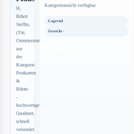
Kategorieansicht verfügbar
H,
Billett
Lagernd
Steffin,
Gewicht -
(Tür,
Oststeiermark)
aus
Kategorie ansehen
der
Kategorie
Postkarten
&
Biletts
-
hochwertige
Qualitaet,
schnell
versendet