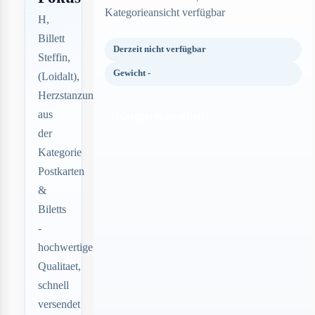
Kategorieansicht verfügbar
H,
Billett
Derzeit nicht verfügbar
Steffin,
Gewicht -
(Loidalt),
Herzstanzung
aus
Kategorie ansehen
der
Kategorie
Postkarten
&
Biletts
-
hochwertige
Qualitaet,
schnell
versendet