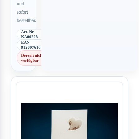
und
sofort
bestellbar.
Art.-Nr.
KA00228
EAN
9120076160758
Derzeit nicht
verfügbar