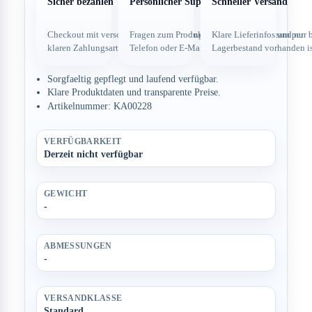
Sicher bezahlen
Persönlicher Support
Schneller Versand
Checkout mit verschlüsselter Verbindung und
Fragen zum Produkt direkt über dein Team per
Klare Lieferinfos und nur 
klaren Zahlungsarten.
Telefon oder E-Mail.
Lagerbestand vorhanden is
Sorgfaeltig gepflegt und laufend verfügbar.
Klare Produktdaten und transparente Preise.
Artikelnummer: KA00228
VERFÜGBARKEIT
Derzeit nicht verfügbar
GEWICHT
-
ABMESSUNGEN
-
VERSANDKLASSE
Standard