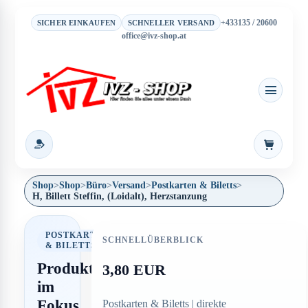
+433135 / 20600
SICHER EINKAUFEN
SCHNELLER VERSAND
office@ivz-shop.at
Warenkor
Shop
>
Shop
>
Büro
>
Versand
>
Postkarten & Biletts
>
H, Billett Steffin, (Loidalt), Herzstanzung
POSTKARTEN
SCHNELLÜBERBLICK
& BILETTS
Produkt
3,80 EUR
im
Fokus
Postkarten & Biletts | direkte