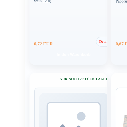
weiß 120g
Papprü
Details
0,72 EUR
0,67
In den Warenkorb
NUR NOCH 2 STÜCK LAGERND