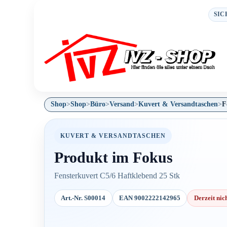
SIC
Shop
>
Shop
>
Büro
>
Versand
>
Kuvert & Versandtaschen
>
F
KUVERT & VERSANDTASCHEN
Produkt im Fokus
Fensterkuvert C5/6 Haftklebend 25 Stk
Art.-Nr. S00014
EAN 9002222142965
Derzeit nic