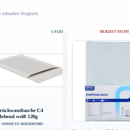
 schnellen Vergleich.
LAGERND
DERZEIT NICHT
rückwandtasche C4
klebend weiß 120g
. S00008
EAN 4026283053805