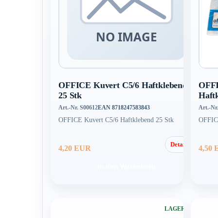
OFFICE Kuvert C5/6 Haftklebend
OFFI
25 Stk
Haft
Art.-Nr. S00612
EAN 8718247583843
Art.-Nr
OFFICE Kuvert C5/6 Haftklebend 25 Stk
OFFICE
Details
4,20 EUR
4,50
In den Warenkorb
LAGERND