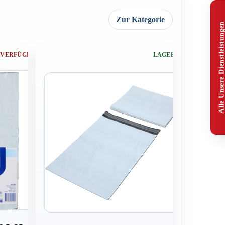
Zur Kategorie
Alle Unsere Dienstleistunge
 VERFÜGBAR
LAGERND