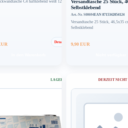
Versandtasche 25 Stück, 
ckwandtasche C4 haftklebend weiß 120g
Selbstklebend
Art.-Nr. S00694
EAN 8715342054124
Versandtasche 25 Stück, 46,5x35 
Selbstklebend
Details
 EUR
9,90 EUR
In den Warenkorb
Nicht verfügbar
LAGERND
DERZEIT NICHT