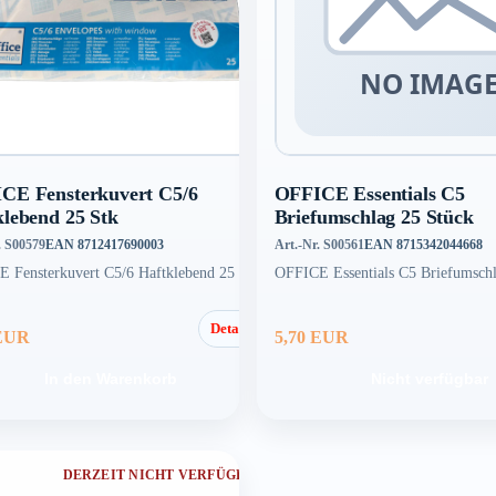
CE Fensterkuvert C5/6
OFFICE Essentials C5
klebend 25 Stk
Briefumschlag 25 Stück
. S00579
EAN 8712417690003
Art.-Nr. S00561
EAN 8715342044668
 Fensterkuvert C5/6 Haftklebend 25 Stk
OFFICE Essentials C5 Briefumschl
Details
 EUR
5,70 EUR
In den Warenkorb
Nicht verfügbar
DERZEIT NICHT VERFÜGBAR