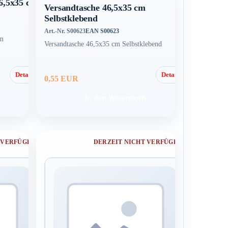
46,5x35 cm
Versandtasche 46,5x35 cm
Selbstklebend
Art.-Nr. S00623
EAN S00623
cm
Versandtasche 46,5x35 cm Selbstklebend
Details
Details
0,55 EUR
In den Warenkorb
 VERFÜGBAR
DERZEIT NICHT VERFÜGBAR