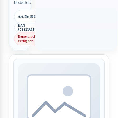
bestellbar.
Art.-Nr. S00632
EAN
8714333013997
Derzeit nicht
verfügbar