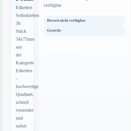
verfügbar
Etiketten
Selbstklebend
Derzeit nicht verfügbar
36
Gewicht -
Stück
34x75mm
aus
Kategorie ansehen
der
Kategorie
Etiketten
-
hochwertige
Qualitaet,
schnell
versendet
und
sofort