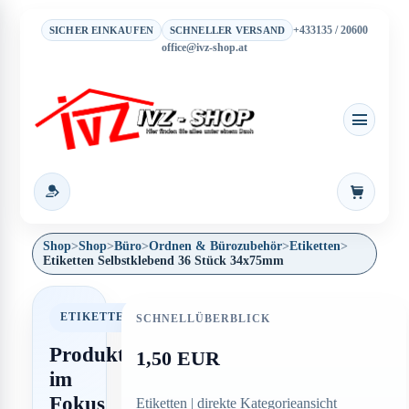
+433135 / 20600
SICHER EINKAUFEN
SCHNELLER VERSAND
office@ivz-shop.at
Warenkor
Shop
>
Shop
>
Büro
>
Ordnen & Bürozubehör
>
Etiketten
>
Etiketten Selbstklebend 36 Stück 34x75mm
ETIKETTEN
SCHNELLÜBERBLICK
Produkt
1,50 EUR
im
Fokus
Etiketten | direkte Kategorieansicht