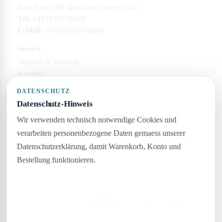
Hier finden Sie alles unter einem Dach
Tel:
+433135 / 20600
E-Mail:
office@ivz-shop.at
Service
Versand & Zahlung
Kontakt
Rechtliches
DATENSCHUTZ
Datenschutz-Hinweis
Impressum
Datenschutz
Wir verwenden technisch notwendige Cookies und
AGB
verarbeiten personenbezogene Daten gemaess unserer
Widerruf
Datenschutzerklärung, damit Warenkorb, Konto und
Unternehmen
Bestellung funktionieren.
Keine Seiten angelegt
Datenschutzerklärung lesen
SSL gesichert
Schnelle Lieferung
Persönlicher Support
Zahlungsarten:
VISA
MASTERCARD
PAYPAL
STRIPE
Cookie-Einstellungen
Nur notwendige