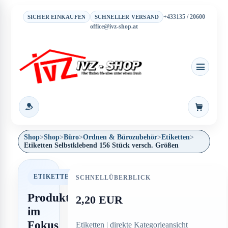
+433135 / 20600
SICHER EINKAUFEN
SCHNELLER VERSAND
office@ivz-shop.at
Warenkor
Shop
>
Shop
>
Büro
>
Ordnen & Bürozubehör
>
Etiketten
>
Etiketten Selbstklebend 156 Stück versch. Größen
ETIKETTEN
SCHNELLÜBERBLICK
Produkt
2,20 EUR
im
Fokus
Etiketten | direkte Kategorieansicht