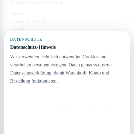
E-Mail:
office@ivz-shop.at
Service
Versand & Zahlung
Kontakt
Rechtliches
DATENSCHUTZ
Impressum
Datenschutz-Hinweis
Datenschutz
Wir verwenden technisch notwendige Cookies und
AGB
verarbeiten personenbezogene Daten gemaess unserer
Widerruf
Datenschutzerklärung, damit Warenkorb, Konto und
Unternehmen
Bestellung funktionieren.
Keine Seiten angelegt
Datenschutzerklärung lesen
SSL gesichert
Schnelle Lieferung
Persönlicher Support
Zahlungsarten:
VISA
MASTERCARD
PAYPAL
STRIPE
Cookie-Einstellungen
Nur notwendige
Cookie-Einstellungen
Alle akzeptieren