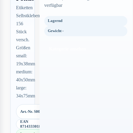
verfügbar
Etiketten
Selbstklebend
Lagernd
156
Gewicht -
Stück
versch.
Größen
Kategorie ansehen
small:
19x38mm
medium:
40x50mm
large:
34x75mm
Art.-Nr. S00691
EAN
8714333018404