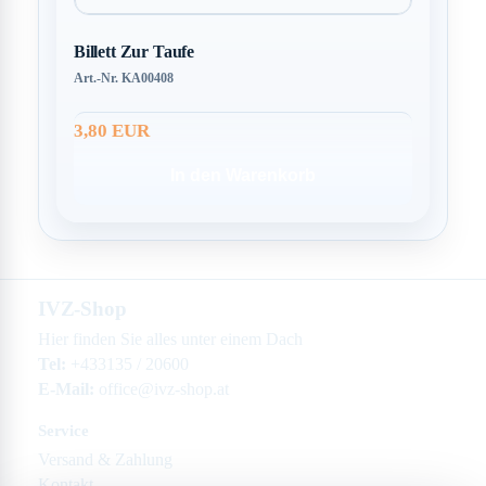
Billett Zur Taufe
Art.-Nr. KA00408
3,80 EUR
In den Warenkorb
IVZ-Shop
Hier finden Sie alles unter einem Dach
Tel:
+433135 / 20600
E-Mail:
office@ivz-shop.at
Service
Versand & Zahlung
Kontakt