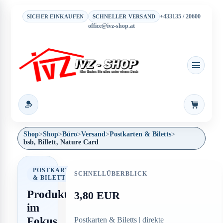
+433135 / 20600
SICHER EINKAUFEN
SCHNELLER VERSAND
office@ivz-shop.at
Warenkor
Shop
>
Shop
>
Büro
>
Versand
>
Postkarten & Biletts
>
bsb, Billett, Nature Card
POSTKARTEN
SCHNELLÜBERBLICK
& BILETTS
Produkt
3,80 EUR
im
Fokus
Postkarten & Biletts | direkte