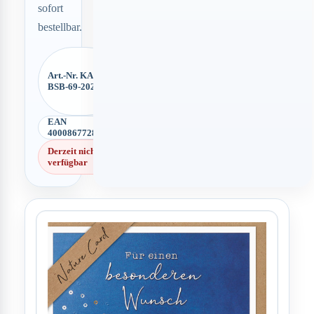
sofort
bestellbar.
Art.-Nr. KA-
BSB-69-2023
EAN
4000867728402
Derzeit nicht
verfügbar