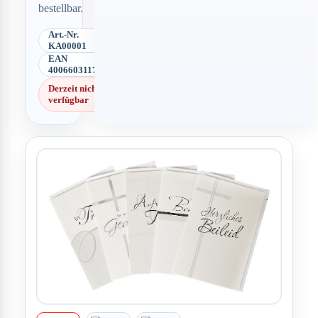
bestellbar.
Art.-Nr.
KA00001
EAN
4006603117400
Derzeit nicht
verfügbar