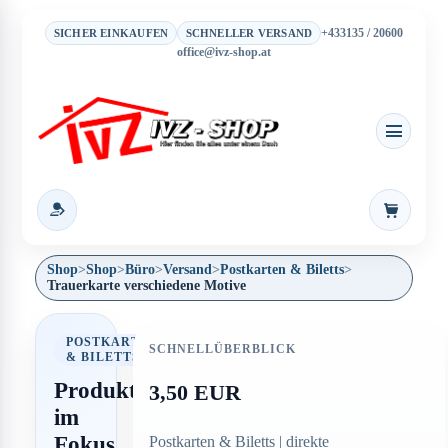
+433135 / 20600
SICHER EINKAUFEN
SCHNELLER VERSAND
office@ivz-shop.at
Warenkor
Shop
>
Shop
>
Büro
>
Versand
>
Postkarten & Biletts
>
Trauerkarte verschiedene Motive
POSTKARTEN
SCHNELLÜBERBLICK
& BILETTS
Produkt
3,50 EUR
im
Fokus
Postkarten & Biletts | direkte