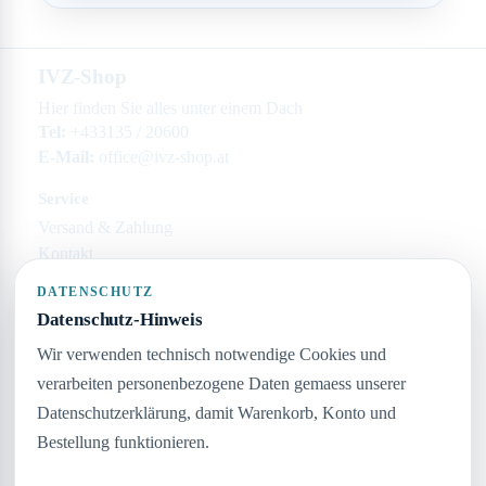
IVZ-Shop
Hier finden Sie alles unter einem Dach
Tel:
+433135 / 20600
E-Mail:
office@ivz-shop.at
Service
Versand & Zahlung
Kontakt
Rechtliches
DATENSCHUTZ
Impressum
Datenschutz-Hinweis
Datenschutz
Wir verwenden technisch notwendige Cookies und
AGB
verarbeiten personenbezogene Daten gemaess unserer
Widerruf
Datenschutzerklärung, damit Warenkorb, Konto und
Unternehmen
Bestellung funktionieren.
Keine Seiten angelegt