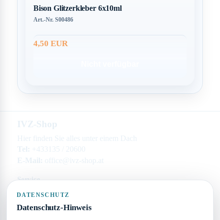
Bison Glitzerkleber 6x10ml
Art.-Nr. S00486
4,50 EUR
Nicht verfügbar
IVZ-Shop
Hier finden Sie alles unter einem Dach
Tel:
+433135 / 20600
E-Mail:
office@ivz-shop.at
Service
Versand & Zahlung
DATENSCHUTZ
Kontakt
Datenschutz-Hinweis