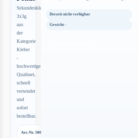
Sekundenkleber
Derzeit nicht verfügbar
3x3g
aus
Gewicht -
der
Kategorie
Kategorie ansehen
Kleber
-
hochwertige
Qualitaet,
schnell
versendet
und
sofort
bestellbar.
Art.-Nr. S00234