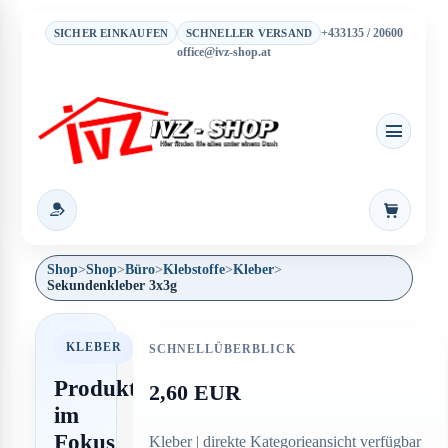
+433135 / 20600
SICHER EINKAUFEN
SCHNELLER VERSAND
office@ivz-shop.at
Warenkor
Shop
>
Shop
>
Büro
>
Klebstoffe
>
Kleber
>
Sekundenkleber 3x3g
KLEBER
SCHNELLÜBERBLICK
Produkt
2,60 EUR
im
Fokus
Kleber | direkte Kategorieansicht verfügbar