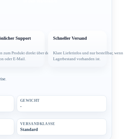
In den Warenkorb
önlicher Support
Schneller Versand
 und
n zum Produkt direkt über dein Team per
Klare Lieferinfos und nur bestellbar, wenn
on oder E-Mail.
Lagerbestand vorhanden ist.
ise.
GEWICHT
-
VERSANDKLASSE
Standard