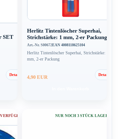
Herlitz Tintenlöscher Superhai,
er SET
Strichstärke: 1 mm, 2-er Packung
Art.-Nr. S00672
EAN 4008118625104
Herlitz Tintenlöscher Superhai, Strichstärke: 1
mm, 2-er Packung
Details
Details
4,90 EUR
In den Warenkorb
 VERFÜGBAR
NUR NOCH 3 STÜCK LAGERND