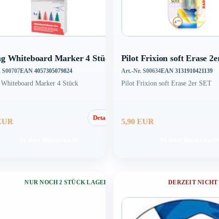
ng Whiteboard Marker 4 Stück
Pilot Frixion soft Erase 2
. S00707
EAN 4057305079824
Art.-Nr. S00634
EAN 3131910421139
 Whiteboard Marker 4 Stück
Pilot Frixion soft Erase 2er SET
Details
 EUR
5,90 EUR
In den Warenkorb
In den Warenkorb
NUR NOCH 2 STÜCK LAGERND
DERZEIT NICHT