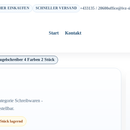
+433135 / 20600
office@ivz-s
HER EINKAUFEN
SCHNELLER VERSAND
Start
Kontakt
gelschreiber 4 Farben 2 Stück
tegorie Schreibwaren -
tellbar.
 Stück lagernd