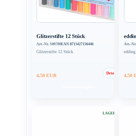
Glitzerstifte 12 Stück
eddi
Art.-Nr. S00708
EAN 8715427156446
Art.-Nr
Glitzerstifte 12 Stück
edding
Details
4,50 EUR
4,50
Nicht verfügbar
LAGERND