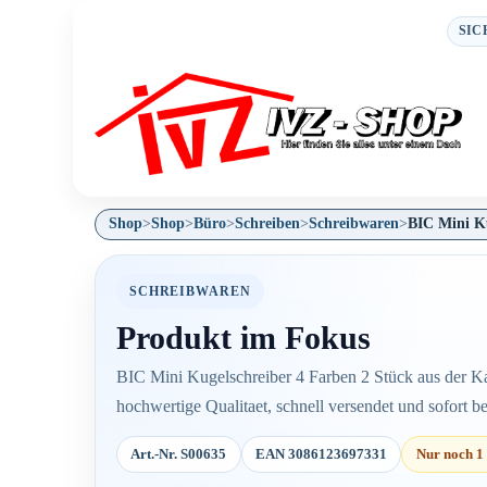
SIC
Shop
>
Shop
>
Büro
>
Schreiben
>
Schreibwaren
>
BIC Mini Ku
SCHREIBWAREN
Produkt im Fokus
BIC Mini Kugelschreiber 4 Farben 2 Stück aus der Ka
hochwertige Qualitaet, schnell versendet und sofort bes
Art.-Nr. S00635
EAN 3086123697331
Nur noch 1