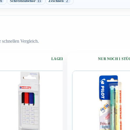
Schreibzubehör
Zeichnen
16
15
2
 schnellen Vergleich.
LAGERND
NUR NOCH 1 ST