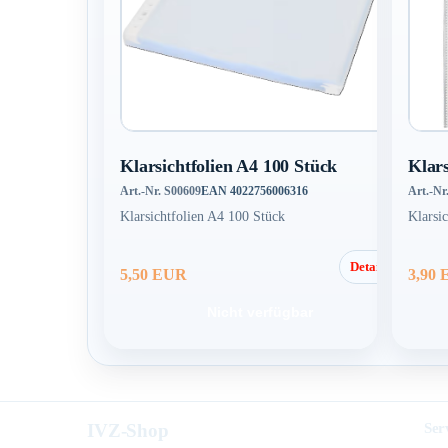
Klarsichtfolien A4 100 Stück
Klars
Art.-Nr. S00609
EAN 4022756006316
Art.-Nr
Klarsichtfolien A4 100 Stück
Klarsi
Details
5,50 EUR
3,90
Nicht verfügbar
IVZ-Shop
Ser