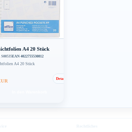
ichtfolien A4 20 Stück
. S00535
EAN 4022755530812
chtfolien A4 20 Stück
Details
 EUR
In den Warenkorb
vice
Rechtliches