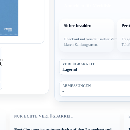
Anmelden für Merkliste
Sicher bezahlen
Pers
Checkout mit verschlüsselter Verbindung
Frage
klaren Zahlungsarten.
Telef
VERFÜGBARKEIT
Lagernd
ABMESSUNGEN
-
NUR ECHTE VERFÜGBARKEIT
Bestellmenge ist automatisch auf den Lagerbestand