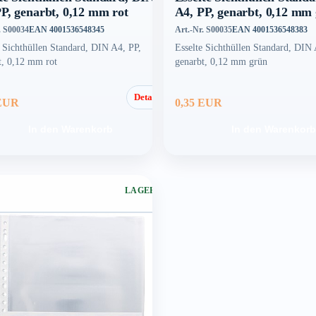
P, genarbt, 0,12 mm rot
A4, PP, genarbt, 0,12 mm
. S00034
EAN 4001536548345
Art.-Nr. S00035
EAN 4001536548383
e Sichthüllen Standard, DIN A4, PP,
Esselte Sichthüllen Standard, DIN 
t, 0,12 mm rot
genarbt, 0,12 mm grün
Details
 EUR
0,35 EUR
In den Warenkorb
In den Warenkorb
LAGERND