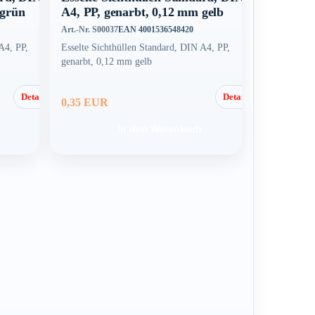
 grün
A4, PP, genarbt, 0,12 mm gelb
Art.-Nr. S00037
EAN 4001536548420
A4, PP,
Esselte Sichthüllen Standard, DIN A4, PP,
genarbt, 0,12 mm gelb
Details
Details
0,35 EUR
In den Warenkorb