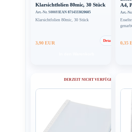
Klarsichtfolien 80mic, 30 Stück
A4, P
Art.-Nr. S00693
EAN 8714333020605
Art.-Nr
Klarsichtfolien 80mic, 30 Stück
Esselt
genarb
Details
3,90 EUR
0,35
In den Warenkorb
DERZEIT NICHT VERFÜGBAR