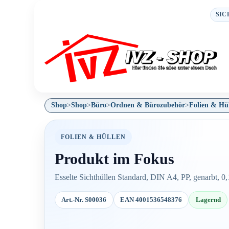
SIC
Shop
>
Shop
>
Büro
>
Ordnen & Bürozubehör
>
Folien & Hü
FOLIEN & HÜLLEN
Produkt im Fokus
Esselte Sichthüllen Standard, DIN A4, PP, genarbt, 0
Art.-Nr. S00036
EAN 4001536548376
Lagernd