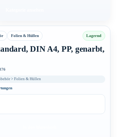
Kategorie ansehen
ör
Folien & Hüllen
Lagernd
Standard, DIN A4, PP, genarbt,
376
behör > Folien & Hüllen
rtungen
In den Warenkorb