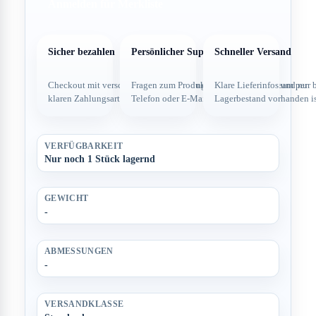
Anmelden für Merkliste
Sicher bezahlen
Persönlicher Support
Schneller Versand
Checkout mit verschlüsselter Verbindung und
Fragen zum Produkt direkt über dein Team per
Klare Lieferinfos und nur 
klaren Zahlungsarten.
Telefon oder E-Mail.
Lagerbestand vorhanden is
VERFÜGBARKEIT
Nur noch 1 Stück lagernd
GEWICHT
-
ABMESSUNGEN
-
VERSANDKLASSE