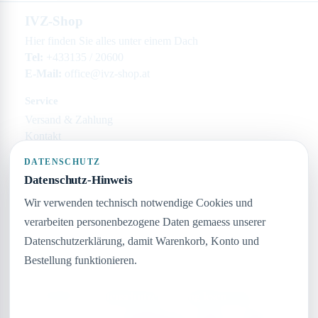
IVZ-Shop
Hier finden Sie alles unter einem Dach
Tel:
+433135 / 20600
E-Mail:
office@ivz-shop.at
Service
Versand & Zahlung
Kontakt
Rechtliches
DATENSCHUTZ
Impressum
Datenschutz-Hinweis
Datenschutz
Wir verwenden technisch notwendige Cookies und
AGB
verarbeiten personenbezogene Daten gemaess unserer
Widerruf
Datenschutzerklärung, damit Warenkorb, Konto und
Unternehmen
Bestellung funktionieren.
Keine Seiten angelegt
Datenschutzerklärung lesen
SSL gesichert
Schnelle Lieferung
Persönlicher Support