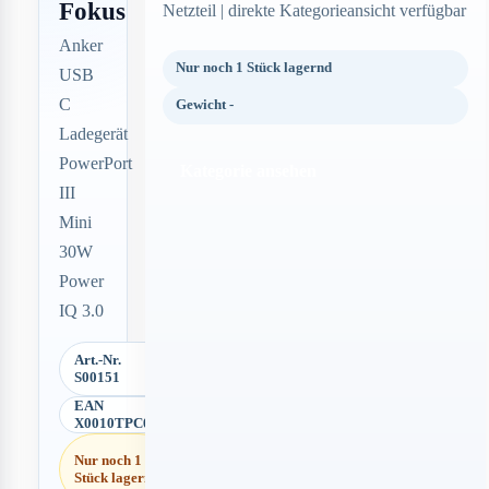
Fokus
Netzteil | direkte Kategorieansicht verfügbar
Anker
Nur noch 1 Stück lagernd
USB
C
Gewicht -
Ladegerät
PowerPort
Kategorie ansehen
III
Mini
30W
Power
IQ 3.0
Art.-Nr.
S00151
EAN
X0010TPC0L
Nur noch 1
Stück lagernd