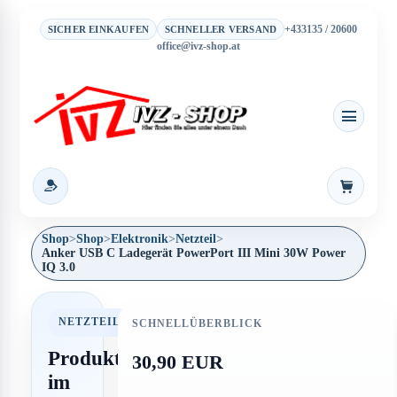
+433135 / 20600
SICHER EINKAUFEN
SCHNELLER VERSAND
office@ivz-shop.at
Warenkor
Shop
>
Shop
>
Elektronik
>
Netzteil
>
Anker USB C Ladegerät PowerPort III Mini 30W Power
IQ 3.0
NETZTEIL
SCHNELLÜBERBLICK
Produkt
30,90 EUR
im