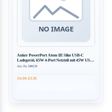
Anker PowerPort Atom III Slim USB-C
Ladegerät, 65W 4-Port Netzteil mit 45W USB-
C Eingang
Art.-Nr. S00129
59,90 EUR
In den Warenkorb