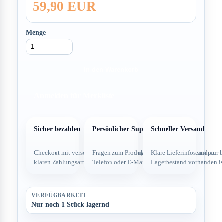
59,90 EUR
Menge
In den Warenkorb
Anmelden für Merkliste
Sicher bezahlen
Persönlicher Support
Schneller Versand
Checkout mit verschlüsselter Verbindung und
Fragen zum Produkt direkt über dein Team per
Klare Lieferinfos und nur 
klaren Zahlungsarten.
Telefon oder E-Mail.
Lagerbestand vorhanden is
VERFÜGBARKEIT
Nur noch 1 Stück lagernd